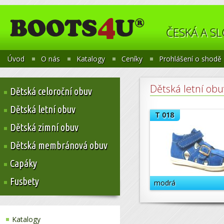
ČESKÁ A S
Úvod
O nás
Katalogy
Ceníky
Prohlášení o shodě
Dětská letní obu
Dětská celoroční obuv
Dětská letní obuv
T 018
Dětská zimní obuv
Dětská membránová obuv
Capáky
Fusbety
modrá
Katalogy